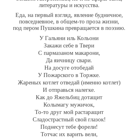
литературы и искусства.
Еда, на первый взгляд, явление будничное,
повседневное, в общем-то проза жизни,
под пером Пушкина превращается в поэзию.
У Гальяни иль Кольони
Закажи себе в Твери
С пармазаном макарони,
Да яичницу свари.
На досуге отобедай
У Пожарского в Торжке.
Жареных котлет отведай (именно котлет)
И отправься налегке.
Как до Яжельбиц дотащит
Колымагу мужичок,
То-то друг мой растаращит
Сладострастный свой глазок!
Поднесут тебе форели!
Тотчас их варить вели,