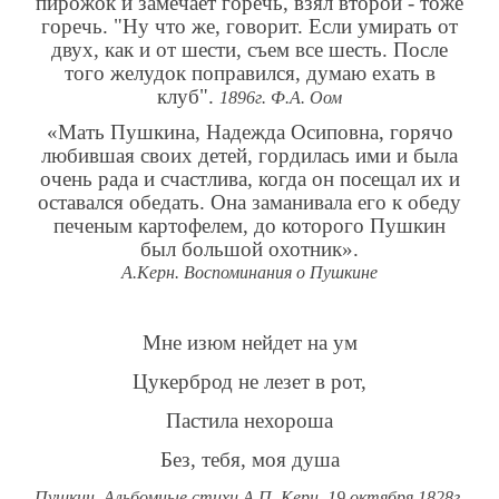
пирожок и замечает горечь, взял второй - тоже
горечь. "Ну что же, говорит. Если умирать от
двух, как и от шести, съем все шесть. После
того желудок поправился, думаю ехать в
клуб".
1896г. Ф.А. Оом
«Мать Пушкина, Надежда Осиповна, горячо
любившая своих детей, гордилась ими и была
очень рада и счастлива, когда он посещал их и
оставался обедать. Она заманивала его к обеду
печеным картофелем, до которого Пушкин
был большой охотник».
А.Керн. Воспоминания о Пушкине
Мне изюм нейдет на ум
Цукерброд не лезет в рот,
Пастила нехороша
Без, тебя, моя душа
Пушкин. Альбомные стихи А.П. Керн, 19 октября 1828г.