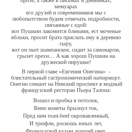
прозе, а также в письмах и дневниках,
мемуарах
его друзей и современников мы с
любопытством будем отмечать подробности,
связанные с едой:
вот Пушкин лакомится блинами, ест моченые
яблоки, просит брата прислать ему в деревню
сыру,
вот он пьет шампанское, сидит за самоваром,
грызет орехи… А как хорош Пушкин на
дружеской пирушке!
В первой главе «Евгения Онегина» -
блистательный гастрономический натюрморт.
Онегин спешит на Невский проспект в модный
французский ресторан Пьера Талона:
Вошел и пробка в потолок,
Вино кометы брызнул ток,
Пред ним roast-beef окровавленный,
И трюфли, роскошь юных лет,
Французской кухни лучший цвет,