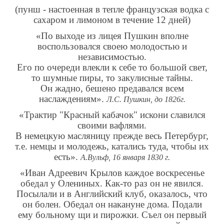
(пунш - настоенная в тепле французская водка с
сахаром и лимоном в течение 12 дней)
«По выходе из лицея Пушкин вполне
воспользовался своею молодостью и
независимостью.
Его по очереди влекли к себе то большой свет,
то шумные пиры, то закулисные тайны.
Он жадно, бешено предавался всем
наслаждениям».
Л.С. Пушкин, до 1826г.
«Трактир "Красный кабачок" искони славился
своими вафлями.
В немецкую масляницу прежде весь Петербург,
т.е. немцы и молодежь, катались туда, чтобы их
есть».
А.Вульф, 16 января 1830 г.
«Иван Адреевич Крылов каждое воскресенье
обедал у Олениных. Как-то раз он не явился.
Посылали и в Английский клуб, оказалось, что
он болен. Обедал он накануне дома. Подали
ему больному щи и пирожки. Съел он первый