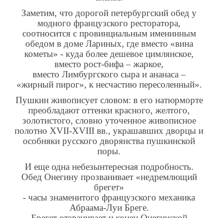
Заметим, что дорогой петербургский обед у
модного французского ресторатора,
соотносится с провинциальным именинным
обедом в доме Лариных, где вместо «вина
кометы» - куда более дешевое цимлянское,
вместо рост-бифа – жаркое,
вместо Лимбургского сыра и ананаса –
«жирный пирог», к несчастию пересоленный».
Пушкин живописует словом: в его натюрморте
преобладают оттенки красного, желтого,
золотистого, словно уточенное живописное
полотно
XVII
-
XVIII
вв., украшавших дворцы и
особняки русского дворянства пушкинской
поры.
И еще одна небезынтересная подробность.
Обед Онегину прозванивает «недремлющий
брегет»
- часы знаменитого французского механика
Абраама-Луи Бреге.
Брегет отзванивает и конец Онегинской