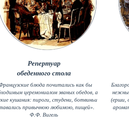
Репертуар
обеденного стола
Французские блюда почитались как бы
Благоро
бходимым церемониалом званых обедов, а
нежный
ские кушания: пироги, студени, ботвиньи
(ерши, 
тавались привычною любимою, пищей».
арома
Ф.Ф. Вигель