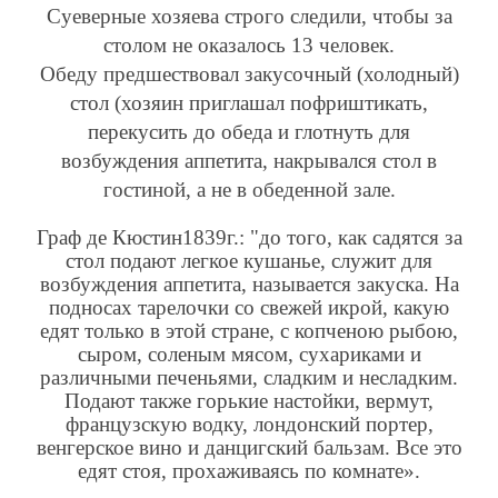
Суеверные хозяева строго следили, чтобы за
столом не оказалось 13 человек.
Обеду предшествовал закусочный (холодный)
стол (хозяин приглашал пофриштикать,
перекусить до обеда и глотнуть для
возбуждения аппетита, накрывался стол в
гостиной, а не в обеденной зале.
Граф де Кюстин1839г.: "до того, как садятся за
стол подают легкое кушанье, служит для
возбуждения аппетита, называется закуска. На
подносах тарелочки со свежей икрой, какую
едят только в этой стране, с копченою рыбою,
сыром, соленым мясом, сухариками и
различными печеньями, сладким и несладким.
Подают также горькие настойки, вермут,
французскую водку, лондонский портер,
венгерское вино и данцигский бальзам. Все это
едят стоя, прохаживаясь по комнате».