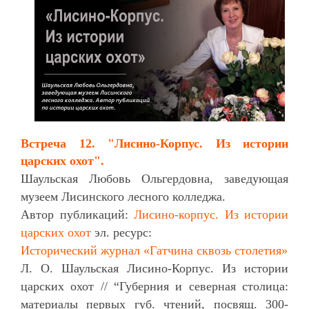
Встреча 12.
"Лисино-Корпус. Из истории
царских охот".
Шаульская Любовь Ольгердовна, заведующая
музеем Лисинского лесного колледжа.
Автор публикаций:
Лисино-корпус. Из истории
царских охот
эл. ресурс:
Исторический журнал «Гатчина сквозь столетия»
Л. О. Шаульская Лисино-Корпус. Из истории
царских охот // “Губерния и северная столица:
материалы первых губ. чтений, посвящ. 300-