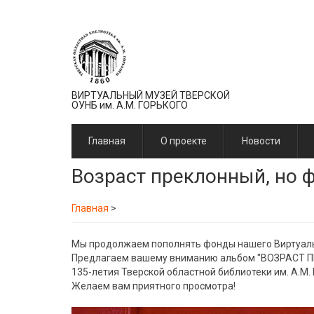
Перейти
к
основному
содержанию
ВИРТУАЛЬНЫЙ МУЗЕЙ ТВЕРСКОЙ
ОУНБ им. А.М. ГОРЬКОГО
Главная
О проекте
Новости
Возраст преклонный, но 
Главная
>
Мы продолжаем пополнять фонды нашего Виртуаль
Предлагаем вашему вниманию альбом "ВОЗРАСТ ПР
135-летия Тверской областной библиотеки им. А.М. 
Желаем вам приятного просмотра!