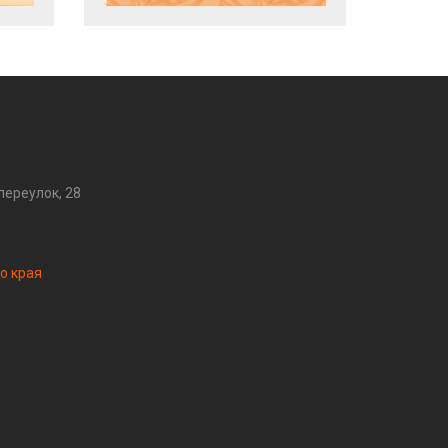
переулок, 28
о края