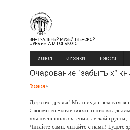
Перейти
к
основному
содержанию
ВИРТУАЛЬНЫЙ МУЗЕЙ ТВЕРСКОЙ
ОУНБ им. А.М. ГОРЬКОГО
Главная
О проекте
Новости
Очарование "забытых" кн
Главная
>
Дорогие друзья! Мы предлагаем вам всп
Своими впечатлениями о них мы делимся
для неспешного чтения, легкой грусти,
Читайте сами, читайте с нами! Будьте з